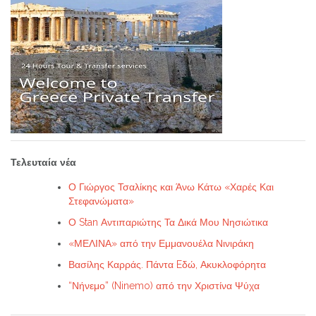
Τελευταία νέα
Ο Γιώργος Τσαλίκης και Άνω Κάτω «Χαρές Και
Στεφανώματα»
Ο Stan Αντιπαριώτης Τα Δικά Μου Νησιώτικα
«ΜΕΛΙΝΑ» από την Εμμανουέλα Νινιράκη
Βασίλης Καρράς. Πάντα Eδώ, Ακυκλοφόρητα
“Νήνεμο” (Ninemo) από την Χριστίνα Ψύχα