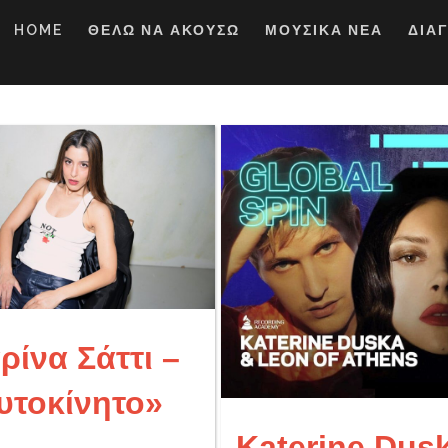
HOME
ΘΕΛΩ ΝΑ ΑΚΟΥΣΩ
ΜΟΥΣΙΚΑ ΝΕΑ
ΔΙΑ
ρίνα Σάττι –
υτοκίνητο»
Katerine Dus