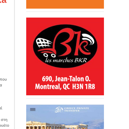
 που
ία
al
 στη
ουέτο