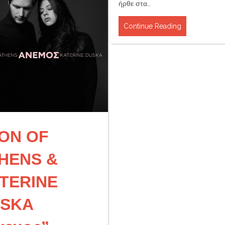
ήρθε στα…
Continue Reading
ON OF
HENS &
TERINE
SKA