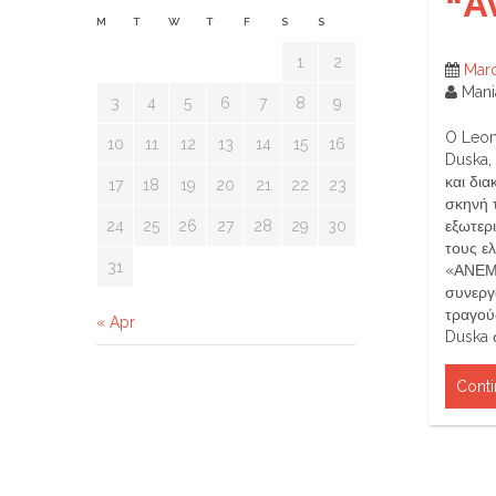
“Ά
M
T
W
T
F
S
S
1
2
Mar
Mani
3
4
5
6
7
8
9
O Leon 
10
11
12
13
14
15
16
Duska,
και δι
17
18
19
20
21
22
23
σκηνή 
24
25
26
27
28
29
30
εξωτερ
τους ε
31
«ΑΝΕΜΟ
συνεργ
τραγούδ
« Apr
Duska σ
Conti