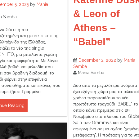
ember 5, 2025
by
Mania
& Leon of
a Samba
Athens –
α Σάττι, η πιο
ζητημένη και genre-blending
“Babel”
λλιτέχνιδα της Ελλάδας,
άζει το νέο της single
NHTO, μια μπαλάντα γεμάτη
December 2, 2022
by
Mania
γία και τρυφερότητα. Με λόγια
Samba
λλά βαθιά, και μελωδία που
Mania Samba
ει σαν βραδινή διαδρομή, το
ι φέρνει στην επιφάνεια
Δύο από τα μεγαλύτερα ονόματα
, συναισθήματα και εικόνες που
έχει εξάγει η χώρα μας τα τελευτα
ουμε ζήσει. Γραμμένο…
χρόνια παρουσιάζουν το νέο
πρωτότυπο τραγούδι "BABEL", το
nue Reading
οποίο κάνει πρεμιέρα στις 29
Νοεμβρίου στα πλαίσια του Glob
Spin των Grammys και είναι
αφιερωμένο σε μια σχέση "χαμένη
μετάφραση". Η πρόταση για το ντ