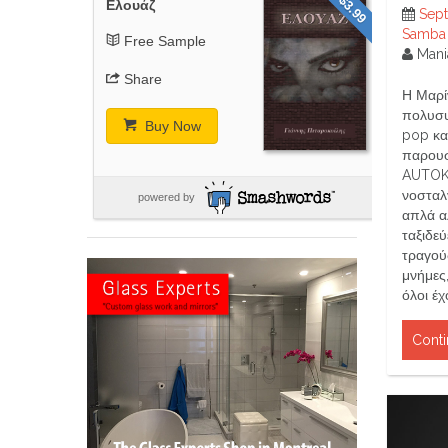
$3.99
Ελουάζ
Sept
Samba
Free Sample
Mani
Share
Η Μαρίν
πολυσυ
Buy Now
pop κα
παρουσι
AUTOKI
νοσταλ
powered by
απλά α
ταξιδεύ
τραγούδ
μνήμες
όλοι έχ
Conti