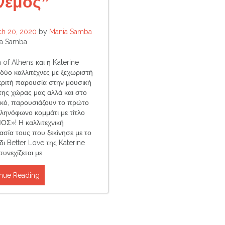
νεμος”
ch 20, 2020
by
Mania Samba
a Samba
of Athens και η Katerine
 δύο καλλιτέχνες με ξεχωριστή
ακριτή παρουσία στην μουσική
της χώρας μας αλλά και στο
ικό, παρουσιάζουν το πρώτο
λληνόφωνο κομμάτι με τίτλο
Σ»! Η καλλιτεχνική
ασία τους που ξεκίνησε με το
ι Better Love της Katerine
υνεχίζεται με…
nue Reading