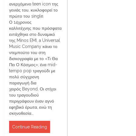
ανερχόμενο teen icon της
γενιάς του, κυκλοφορεί το
πρώτο του single.
Ο 14χρονος
καλλιτέχνης που πρόσφατα
εντάχθηκε στο δυναμικό
της Minos EMI, a Universal
Music Company κάνει το
ντεμπούτο του στη
δισκογραφία με το «Τι Θα
Πει Ο Κόσμος», ένα mid-
tempo pop τραγούδι με
πολύ σύγχρονη
παραγωγή δια
χειρός Beyond. Οι στίχοι
του τραγουδιού
περιγράφουν έναν αγνό
εφηβικό έρωτα, ενώ τη
σκηνοθεσία…
Continue Reading