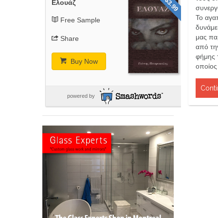
$3.99
Ελουάζ
συνεργ
Το αγα
Free Sample
δυνάμει
μας πα
Share
από τη
φήμης τ
Buy Now
οποίος 
Conti
powered by