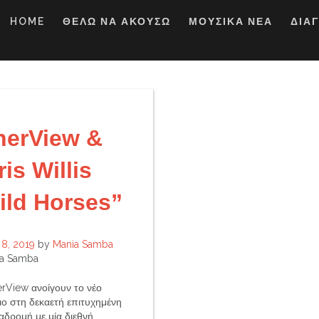
HOME
ΘΕΛΩ ΝΑ ΑΚΟΥΣΩ
ΜΟΥΣΙΚΑ ΝΕΑ
ΔΙΑ
herView &
is Willis
ild Horses”
8, 2019
by
Mania Samba
a Samba
erView ανοίγουν το νέο
ιο στη δεκαετή επιτυχημένη
αδρομή με μία διεθνή