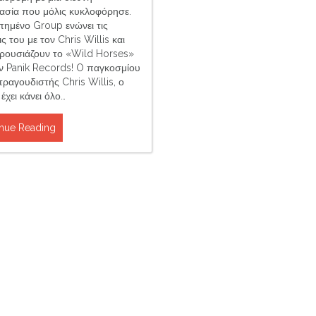
ασία που μόλις κυκλοφόρησε.
πημένο Group ενώνει τις
ς του με τον Chris Willis και
ρουσιάζουν το «Wild Horses»
ν Panik Records! O παγκοσμίου
ραγουδιστής Chris Willis, ο
έχει κάνει όλο…
nue Reading