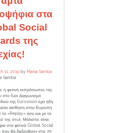
Τάμτα
οψήφια στα
obal Social
ards της
εχίας!
h 11, 2019
by
Mania Samba
a Samba
α, η φετινή εκπρόσωπος της
 στο 64ο Διαγωνισμό
διού της Eurovision έχει ήδη
έσει αίσθηση στην Ευρώπη
ε το «Replay» όσο και με το
ό της στυλ. Μάλιστα, είναι
ια στα φετινά Global Social
 που θα διεξαχθούν στις 29