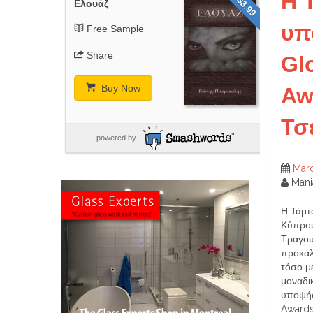
Η 
$3.99
Ελουάζ
υπ
Free Sample
Share
Gl
Buy Now
Aw
Τσ
powered by
Marc
Mani
Η Τάμτ
Κύπρου
Τραγου
προκαλ
τόσο μ
μοναδικ
υποψήφ
Awards