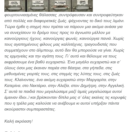
φουρτουνιασμένες θάλασσες ,συντρόφευσαν και συντροφεύτηκαν
από πολλές και διαφορετικές ζωές, ψάχνοντας το δικό τους λιμάνι.
Τώρα ήρθε η στιγμή που πρέπει να πάρουν μια ακόμα ανάσα για
να συνεχίσουν το δρόμο τους προς το άγνωστο μέλλον με
καινούργιους ήχους, καινούργιες φωνές, καινούργια πανιά. Χωρίς
τους αγαπημένους φίλους μας καλλιτέχνες, τραγουδιστές που
συμμετέχουν στο άλμπουμ, αυτό δεν θα μπορούσε να γίνει. Χωρίς
τις ερμηνείες και την αγάπη τους. Γι’ αυτό και θέλουμε να τους
εκφράσουμε ένα βαθύ ευχαριστώ. Ένα μεγάλο ευχαριστώ και σ’
όλους όσοι μας έκαναν παρέα στα θέατρα, στα γήπεδα, στις
μεθυσμένες γιορτές τους, στις στιγμές της λύπης τους, στις ζωές
τους. Κλείνοντας, ένα ακόμη ευχαριστώ στην Μαργαρίτα, στην
Κατερίνα, στο Νεκτάριο, στην Αλεξία, στον Δημήτρη, στην Αγγελική.
Σ’ αυτά τα παιδιά που μεγαλώσαμε μαζί (εμείς μεγαλώσαμε αυτοί
έμειναν ίδιοι…) και βρίσκονταν δίπλα μας σ’ όλες εκείνες τις κορυφές
που η τρέλα μας καλούσε να ανέβουμε κι αυτοί υπήρξαν πάντα
ακούραστοι συμπαραστάτες.
Καλή ακρόαση!