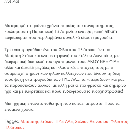
Πυξ Λαξ
Με αφορμή τα τριάντα χρόνια πορείας του συγκροτήματος,
κυκλοφορεί τη Παρασκευή 16 Απριλίου ένα εξαιρετικό album
«αφιέρωμα» που περιλαμβάνει συνολικά είκοσι τραγούδια.
Τρία νέα τραγούδια- ένα του Φίλιππου Πλιάτσικα, ένα του
Μπάμπη Στόκα και ένα με τη φωνή του Στέλιου Διονυσίου, μια
διαφορετική διασκευή του αγαπημένου τους ΑΚΟΥ ΒΡΕ ΦΙΛΕ
αλλά και δεκαέξι μεγάλες και κλασσικές επιτυχίες τους με τη
συμμετοχή σημαντικών φίλων καλλιτεχνών που δίνουν τη δική
τους ψυχή στα τραγούδια των ΠΥΞ ΛΑΞ, τα «πειράζουν» και μας
τα παρουσιάζουν αλλιώς, με άλλη ματιά, πιο φρέσκο και σημερινό
ήχο και με εξαιρετικές και πολύ ενδιαφέρουσες ενορχηστρώσεις!
Μια ηχητική επανατοποθέτηση που κοιτάει μπροστά. Προς τα
επόμενα χρόνια !
Tagged
Μπάμπης Στόκας
,
ΠΥΞ ΛΑΞ
,
Στέλιος Διονυσίου
,
Φίλιππος
Πλιάτσικας