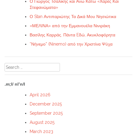
Ο Γιώργος Τσαλίκης και Άνω Κάτω «Χαρές Και
Στεφανώματα»
Ο Stan Αντιπαριώτης Τα Δικά Μου Νησιώτικα
«ΜΕΛΙΝΑ» από την Εμμανουέλα Νινιράκη
Βασίλης Καρράς. Πάντα Eδώ, Ακυκλοφόρητα
“Νήνεμο” (Ninemo) από την Χριστίνα Ψύχα
Search
for:
.m;l/ nl’n/l
April 2026
December 2025
September 2025
August 2025
March 2023