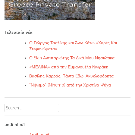
Τελευταία νέα
Ο Γιώργος Τσαλίκης και Άνω Κάτω «Χαρές Και
Στεφανώματα»
Ο Stan Αντιπαριώτης Τα Δικά Μου Νησιώτικα
«ΜΕΛΙΝΑ» από την Εμμανουέλα Νινιράκη
Βασίλης Καρράς. Πάντα Eδώ, Ακυκλοφόρητα
“Νήνεμο” (Ninemo) από την Χριστίνα Ψύχα
Search
for:
.m;l/ nl’n/l
April 2026